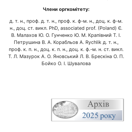
Члени оргкомітету:
д. т. н., проф. д. т. н., проф. к. ф-м. н., доц. к. ф-м.
н., доц. ст. викл. PhD, associated prof. (Poland) Є.
В. Малахов Ю. О. Гунченко Ю. М. Крапівний Т. І.
Петрушина В. А. Корабльов A. Rychlik д. т. н.,
проф. к. п. н., доц. к. п. н., доц. к. ф.-м. н. ст. викл.
Т. Л. Мазурок А. О. Яновський Л. В. Брескіна О. П.
Бойко О. І. Шувалова