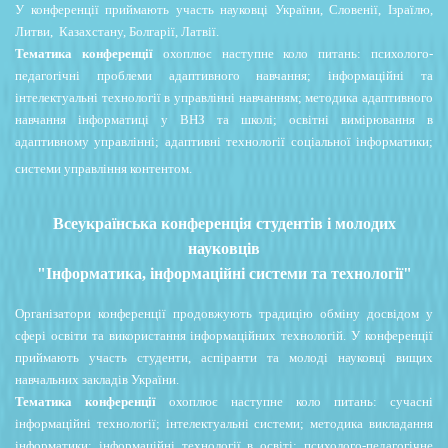
У конференції приймають участь науковці України, Словенії, Ізраїлю,
Литви, Казахстану, Болгарії, Латвії.
Тематика конференції
охоплює наступне коло питань: психолого-
педагогічні проблеми адаптивного навчання; інформаційні та
інтелектуальні технології в управлінні навчанням; методика адаптивного
навчання інформатиці у ВНЗ та школі; освітні вимірювання в
адаптивному управлінні; адаптивні технології соціальної інформатики;
системи управління контентом.
Всеукраїнська конференція студентів і молодих
науковців
"Інформатика, інформаційні системи та технології"
Організатори конференції продовжують традицію обміну досвідом у
сфері освіти та використання
інформаційних технологій. У конференції
приймають участь студенти, аспіранти та молоді науковці
вищих
навчальних закладів України.
Тематика конференції
охоплює наступне коло питань: сучасні
інформаційні технології; інтелектуальні системи; методика викладання
інформатики; інформаційні технології в освіті; психолого-педагогічне