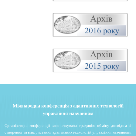
Міжнародна конференція з адаптивних технологій
управління навчанням
Організатори конференції започаткували традицію обміну досвідом зі
створення та використання адаптивнихтехнологій управління навчанням.