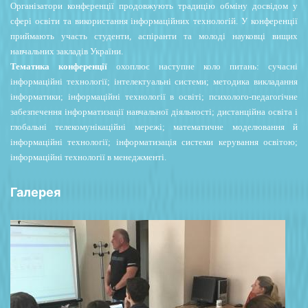
Організатори конференції продовжують традицію обміну досвідом у
сфері освіти та використання
інформаційних технологій. У конференції
приймають участь студенти, аспіранти та молоді науковці
вищих
навчальних закладів України.
Тематика конференції
охоплює наступне коло питань: сучасні
інформаційні технології; інтелектуальні системи; методика викладання
інформатики; інформаційні технології в освіті; психолого-педагогічне
забезпечення інформатизації навчальної діяльності; дистанційна освіта і
глобальні телекомунікаційні мережі; математичне моделювання й
інформаційні технології; інформатизація системи керування освітою;
інформаційні технології в менеджменті.
Галерея