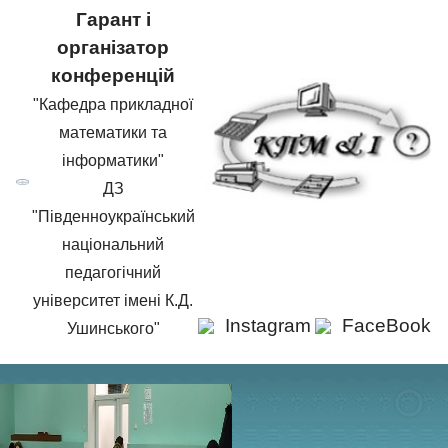
Гарант і
організатор
конференцій
"Кафедра прикладної
математики та
інформатики"
ДЗ
"Південноукраїнський
національний
педагогічний
університет імені К.Д.
Instagram
FaceBook
Ушинського"