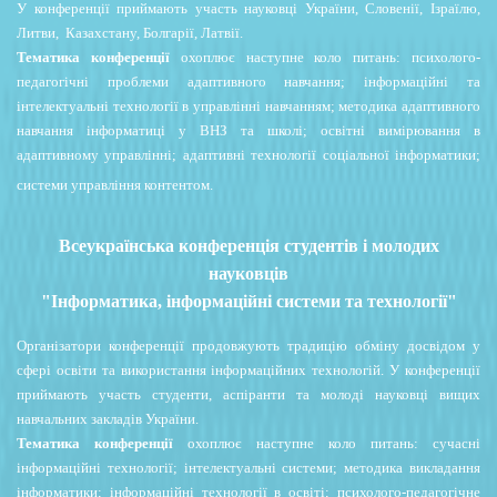
У конференції приймають участь науковці України, Словенії, Ізраїлю,
Литви, Казахстану, Болгарії, Латвії.
Тематика конференції
охоплює наступне коло питань: психолого-
педагогічні проблеми адаптивного навчання; інформаційні та
інтелектуальні технології в управлінні навчанням; методика адаптивного
навчання інформатиці у ВНЗ та школі; освітні вимірювання в
адаптивному управлінні; адаптивні технології соціальної інформатики;
системи управління контентом.
Всеукраїнська конференція студентів і молодих
науковців
"Інформатика, інформаційні системи та технології"
Організатори конференції продовжують традицію обміну досвідом у
сфері освіти та використання
інформаційних технологій. У конференції
приймають участь студенти, аспіранти та молоді науковці
вищих
навчальних закладів України.
Тематика конференції
охоплює наступне коло питань: сучасні
інформаційні технології; інтелектуальні системи; методика викладання
інформатики; інформаційні технології в освіті; психолого-педагогічне