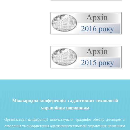
Міжнародна конференція з адаптивних технологій
управління навчанням
Організатори конференції започаткували традицію обміну досвідом зі
створення та використання адаптивнихтехнологій управління навчанням.