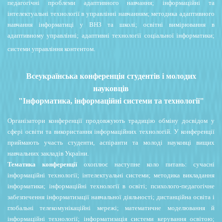
педагогічні проблеми адаптивного навчання; інформаційні та
інтелектуальні технології в управлінні навчанням; методика адаптивного
навчання інформатиці у ВНЗ та школі; освітні вимірювання в
адаптивному управлінні; адаптивні технології соціальної інформатики;
системи управління контентом.
Всеукраїнська конференція студентів і молодих
науковців
"Інформатика, інформаційні системи та технології"
Організатори конференції продовжують традицію обміну досвідом у
сфері освіти та використання
інформаційних технологій. У конференції
приймають участь студенти, аспіранти та молоді науковці
вищих
навчальних закладів України.
Тематика конференції
охоплює наступне коло питань: сучасні
інформаційні технології; інтелектуальні системи; методика викладання
інформатики; інформаційні технології в освіті; психолого-педагогічне
забезпечення інформатизації навчальної діяльності; дистанційна освіта і
глобальні телекомунікаційні мережі; математичне моделювання й
інформаційні технології; інформатизація системи керування освітою;