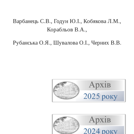
Варбанець С.В., Годун Ю.І., Кобякова Л.М.,
Корабльов В.А.,
Рубанська О.Я., Шувалова О.І., Черних В.В.