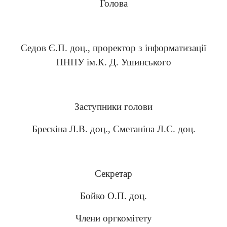
Голова
Седов Є.П. доц., проректор з інформатизації
ПНПУ ім.К. Д. Ушинського
Заступники голови
Брескіна Л.В. доц., Сметаніна Л.С. доц.
Секретар
Бойко О.П. доц.
Члени оргкомітету