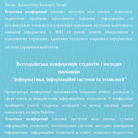
Литви, Казахстану, Болгарії, Латвії.
Тематика конференції
охоплює наступне коло питань: психолого-
педагогічні проблеми адаптивного навчання; інформаційні та
інтелектуальні технології в управлінні навчанням; методика адаптивного
навчання інформатиці у ВНЗ та школі; освітні вимірювання в
адаптивному управлінні; адаптивні технології соціальної інформатики;
системи управління контентом.
Всеукраїнська конференція студентів і молодих
науковців
"Інформатика, інформаційні системи та технології"
Організатори конференції продовжують традицію обміну досвідом у
сфері освіти та використання
інформаційних технологій. У конференції
приймають участь студенти, аспіранти та молоді науковці
вищих
навчальних закладів України.
Тематика конференції
охоплює наступне коло питань: сучасні
інформаційні технології; інтелектуальні системи; методика викладання
інформатики; інформаційні технології в освіті; психолого-педагогічне