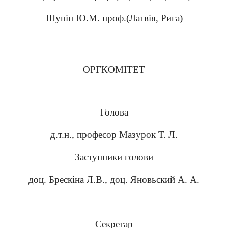
Шунін Ю.М. проф.(Латвія, Рига)
ОРГКОМІТЕТ
Голова
д.т.н., професор Мазурок Т. Л.
Заступники голови
доц. Брескіна Л.В., доц. Яновьский А. А.
Секретар