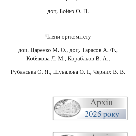
доц. Бойко О. П.
Члени оргкомітету
доц. Царенко М. О., доц. Тарасов А. Ф.,
Кобякова Л. М., Корабльов В. А.,
Рубанська О. Я., Шувалова О. І., Черних В. В.