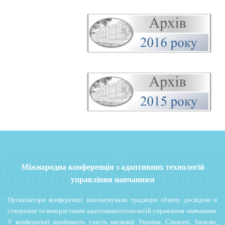
Міжнародна конференція з адаптивних технологій
управління навчанням
Організатори конференції започаткували традицію обміну досвідом зі
створення та використання адаптивнихтехнологій управління навчанням.
У конференції приймають участь науковці України, Словенії, Ізраїлю,